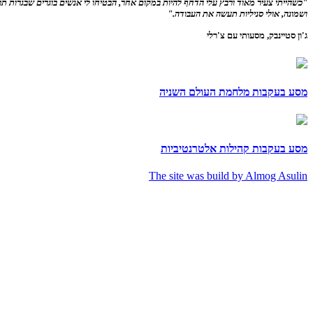
"כשהייתי צעיר מאוד ורבץ עלי הדחף להיות במקום אחר, הבטיחו לי אנשים בוגרים שבגרות תרפ
ושמונה, אולי סניליות תעשה את העבודה."
ג'ון סטיינבק, מסעותי עם צ'רלי
מסע בעקבות מלחמת העולם השניה
מסע בעקבות קהילות אלטרנטיביות
The site was build by Almog Asulin