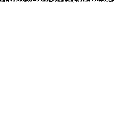
א את הגירוי הזה. כשעל פי מניין השנים נחשבתי לאדם בוגר, היתה התרופה שרשמו לי גיל העמי